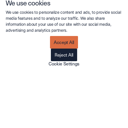
We use cookies
Senaste
Affärsutveckling & Säljstyrning
CSR & Företagsvärder
We use cookies to personalize content and ads, to provide social
media features and to analyze our traffic. We also share
information about your use of our site with our social media,
REKRYTERING & FÖRETAGSKULTUR
advertising and analytics partners.
OKTOBER 16, 2025
Accept All
Välkommen Johan – ny
utvecklare på Cirrus!
Reject All
Cirrus CRM fortsätter att växa, och vi är glada
Cookie Settings
att välkomna Johan till vårt utvecklingsteam i
Malmö! Sedan augusti har han…
Läs mer