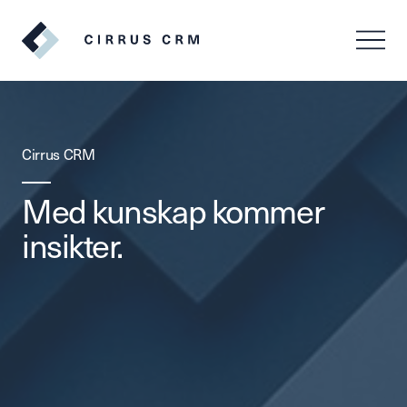
SV
EN
Cirrus CRM
Med kunskap kommer
insikter.
Logga in