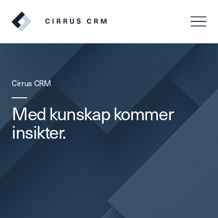
SV
EN
Cirrus CRM
Med kunskap kommer
insikter.
Logga in