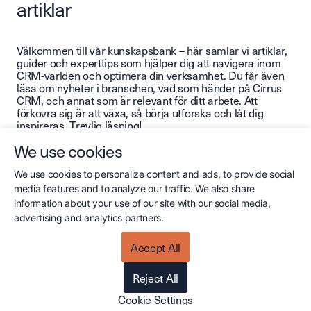
artiklar
Välkommen till vår kunskapsbank – här samlar vi artiklar,
guider och experttips som hjälper dig att navigera inom
CRM-världen och optimera din verksamhet. Du får även
läsa om nyheter i branschen, vad som händer på Cirrus
CRM, och annat som är relevant för ditt arbete. Att
förkovra sig är att växa, så börja utforska och låt dig
inspireras. Trevlig läsning!
We use cookies
We use cookies to personalize content and ads, to provide social
media features and to analyze our traffic. We also share
information about your use of our site with our social media,
advertising and analytics partners.
Accept All
Senaste
Affärsutveckling & Säljstyrning
CSR & Företagsvärder
Reject All
Cookie Settings