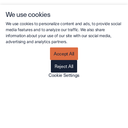
Cirrus CRM kan integreras med
We use cookies
Microsoft Dynamics för överföring av
kunder, kontakter, order och artiklar.
We use cookies to personalize content and ads, to provide social
Integrationen sätts upp tillsammans
media features and to analyze our traffic. We also share
med er Dynamics konsult.
information about your use of our site with our social media,
Integrationen kan specificeras till era
advertising and analytics partners.
önskemål.
Accept All
Läs mer om integrationen
Reject All
Cookie Settings
Vill du veta mer om Cirrus CRM?
Har du frågor eller vill veta mer om hur Cirrus CRM kan
hjälpa ditt företag att stärka kundrelationer och