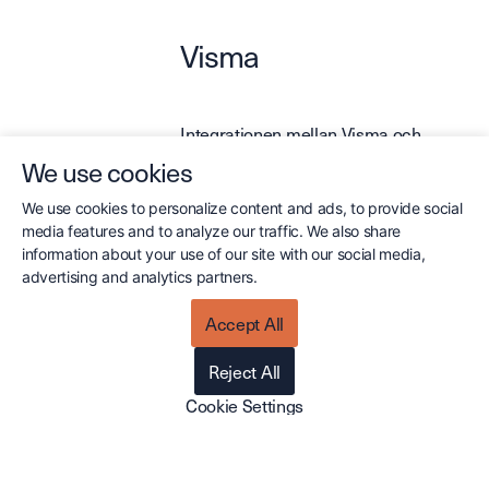
Visma
Integrationen mellan Visma och
Cirrus CRM kan anpassas som en-
We use cookies
eller tvåvägsintegration, beroende på
ert behov. Med tvåvägsintegration
We use cookies to personalize content and ads, to provide social
synkroniseras kund- och orderdata
sömlöst mellan systemen, vilket ger
media features and to analyze our traffic. We also share
både ekonomi- och säljteam tillgång
information about your use of our site with our social media,
till uppdaterad information i sitt
advertising and analytics partners.
respektive verktyg. Vid
envägsintegration är det möjligt att
Accept All
välja riktning, om order ska läggas i
CRM och föras över till ERP eller vice
versa.
Reject All
Cookie Settings
Läs mer om integrationen