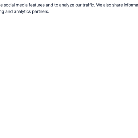
 social media features and to analyze our traffic. We also share informa
ing and analytics partners.
blir det
 analyser. Jag
ionen med mig
 Och det gör