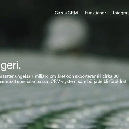
Cirrus CRM
Funktioner
Integrat
geri.
sätter ungefär 1 miljard om året och exporterar till cirka 30
ett gammalt specialanpassat CRM-system som började bli föråldrat