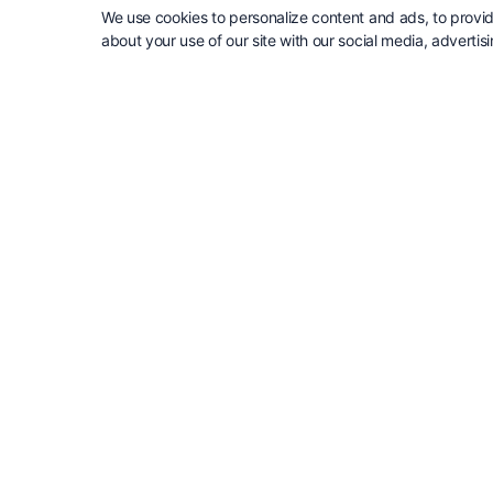
We use cookies to personalize content and ads, to provide
about your use of our site with our social media, advertis
”Med hjälp av Care Of och Cirrus 
mycket enklare att göra smartare
har alltid den senaste informat
när jag är på besök hos kunden.
att vi hela tiden blir lite bättre. ”
Maria Nordensten Projektledare, Åbro Bryggeri