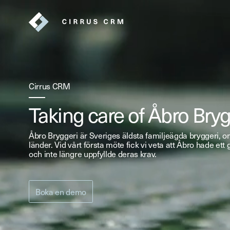
Cirrus CRM
Taking care of Åbro Bryg
Åbro Bryggeri är Sveriges äldsta familjeägda bryggeri, om
länder. Vid vårt första möte fick vi veta att Åbro hade 
och inte längre uppfyllde deras krav.
Boka en demo