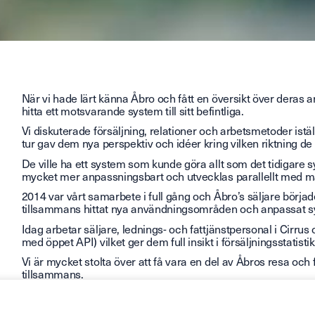
När vi hade lärt känna Åbro och fått en översikt över deras arb
hitta ett motsvarande system till sitt befintliga.
Vi diskuterade försäljning, relationer och arbetsmetoder istäl
tur gav dem nya perspektiv och idéer kring vilken riktning de 
De ville ha ett system som kunde göra allt som det tidigar
mycket mer anpassningsbart och utvecklas parallellt med 
2014 var vårt samarbete i full gång och Åbro’s säljare börja
tillsammans hittat nya användningsområden och anpassat sys
Idag arbetar säljare, lednings- och fattjänstpersonal i Cirrus
med öppet API) vilket ger dem full insikt i försäljningsstatist
Vi är mycket stolta över att få vara en del av Åbros resa och
tillsammans.