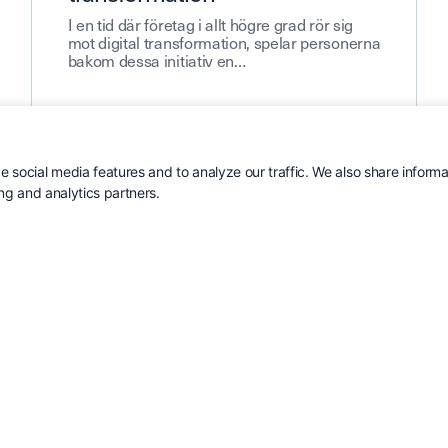
I en tid där företag i allt högre grad rör sig
mot digital transformation, spelar personerna
bakom dessa initiativ en…
 social media features and to analyze our traffic. We also share informa
Läs mer
ing and analytics partners.
DIGITALISERING & AFFÄRSSYSTEM
AUGUSTI 22, 2024
Digitaliseringens påverkan på
traditionella företag
Hur kan ett CRM-system hjälpa traditionella,
etablerade företag att stärka sin