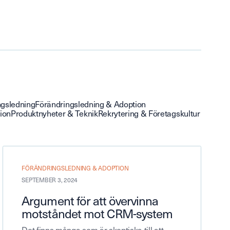
ngsledning
Förändringsledning & Adoption
sion
Produktnyheter & Teknik
Rekrytering & Företagskultur
FÖRÄNDRINGSLEDNING & ADOPTION
SEPTEMBER 3, 2024
Argument för att övervinna
motståndet mot CRM-system
Det finns många som är skeptiska till att