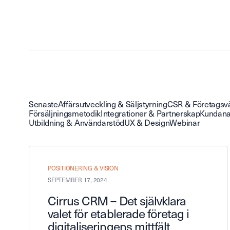
Senaste
Affärsutveckling & Säljstyrning
CSR & Företagsv
Försäljningsmetodik
Integrationer & Partnerskap
Kundana
Utbildning & Användarstöd
UX & Design
Webinar
POSITIONERING & VISION
SEPTEMBER 17, 2024
Cirrus CRM – Det självklara
valet för etablerade företag i
digitaliseringens mittfält