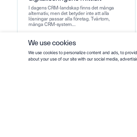
I dagens CRM-landskap finns det många
alternativ, men det betyder inte att alla
lösningar passar alla företag. Tvärtom,
många CRM-system…
We use cookies
We use cookies to personalize content and ads, to provide
Läs mer
about your use of our site with our social media, advertis
KUNDANALYSER & SEGMENTERING
AUGUSTI 29, 2024
Hur kundklassificering och
ERP-datakontroll förbättrar
soliditeten för teknik-, industri-,
energi- och livsmedelsföretag