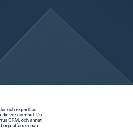
der och experttips
a din verksamhet. Du
irrus CRM, och annat
å börja utforska och