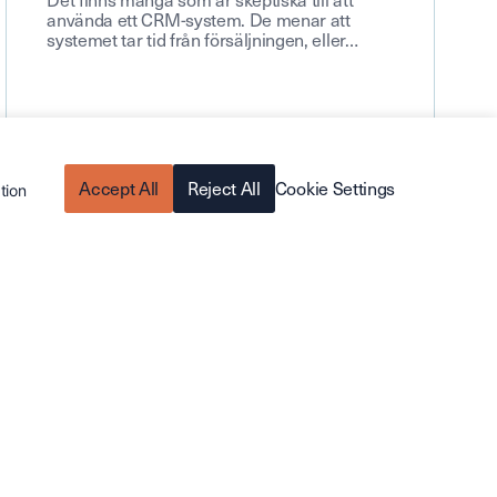
använda ett CRM-system. De menar att
systemet tar tid från försäljningen, eller…
Accept All
Reject All
Cookie Settings
tion
Läs mer
UTBILDNING & ANVÄNDARSTÖD
MARS 7, 2023
Smarta filter att lägga till i ditt
Cirrus konto
Med hjälp av de inbyggda filtrerfunktioner i
Cirrus CRM kan du skapa och spara