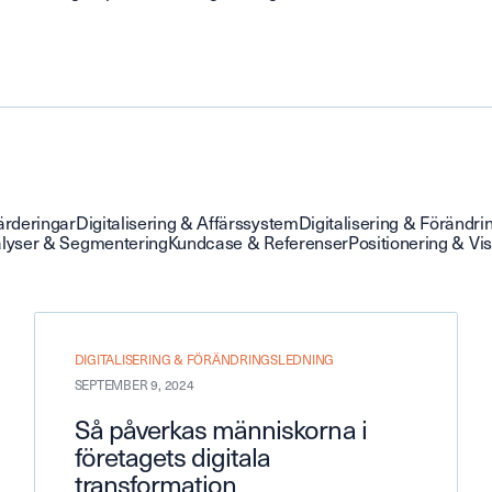
ärderingar
Digitalisering & Affärssystem
Digitalisering & Förändri
lyser & Segmentering
Kundcase & Referenser
Positionering & Vi
DIGITALISERING & FÖRÄNDRINGSLEDNING
SEPTEMBER 9, 2024
Så påverkas människorna i
företagets digitala
transformation