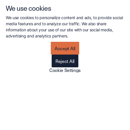
We use cookies
Från reaktiv till proaktiv – en
praktisk guide för strukturerat
We use cookies to personalize content and ads, to provide social
kundarbete
media features and to analyze our traffic. We also share
information about your use of our site with our social media,
Många säljorganisationer arbetar mer reaktivt
advertising and analytics partners.
än de själva tror. Måndagsmorgonen börjar
med att öppna inkorgen, svara på det som
Accept All
kommit…
Reject All
Cookie Settings
Läs mer
WEBINAR
JANUARI 22, 2026