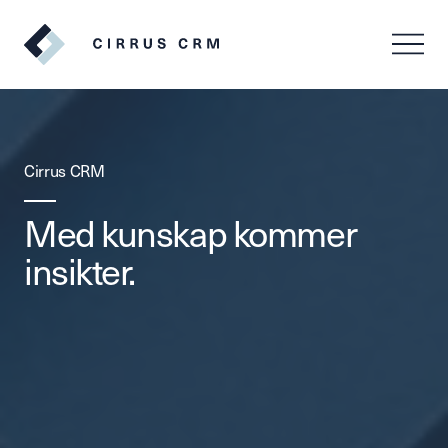
SV
EN
Cirrus CRM
Med kunskap kommer
insikter.
Logga in