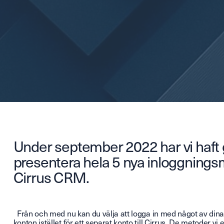
Under september 2022 har vi haft g
presentera hela 5 nya inloggningsm
Cirrus CRM.
Från och med nu kan du välja att logga in med något av dina 
konton istället för ett separat konto till Cirrus. De metoder vi 