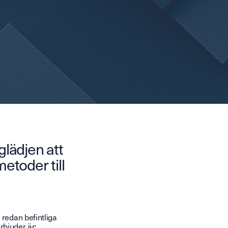
lädjen att
etoder till
redan befintliga
erbjuder är: