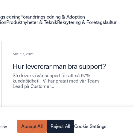
ngsledning
Förändringsledning & Adoption
sion
Produktnyheter & Teknik
Rekrytering & Företagskultur
MAJ 17, 2021
Hur levererar man bra support?
Så driver vi vår support för att nå 97%
kundnöjdhet! Vi har pratat med vår Team
Lead på Customer…
Accept All
Reject All
Cookie Settings
tion
Läs mer