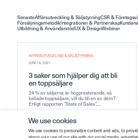
Senaste
Affärsutveckling & Säljstyrning
CSR & Företagsv
Försäljningsmetodik
Integrationer & Partnerskap
Kundana
Utbildning & Användarstöd
UX & Design
Webinar
AFFÄRSUTVECKLING & SÄLJSTYRNING
JUNI 16, 2021
3 saker som hjälper dig att bli
en toppsäljare
24 % av säljarna är högpresterande, så
kallade toppsäljare, vill du bli en av dem?
Enligt rapporten ”State of Sales”,…
We use cookies
We use cookies to personalize content and ads, to provide
Läs mer
about your use of our site with our social media, advertis