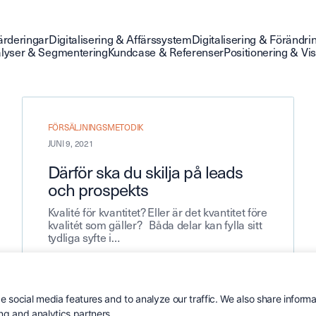
ärderingar
Digitalisering & Affärssystem
Digitalisering & Förändri
lyser & Segmentering
Kundcase & Referenser
Positionering & Vi
FÖRSÄLJNINGSMETODIK
JUNI 9, 2021
Därför ska du skilja på leads
och prospekts
Kvalité för kvantitet? Eller är det kvantitet före
kvalitét som gäller? Båda delar kan fylla sitt
tydliga syfte i…
 social media features and to analyze our traffic. We also share informa
Läs mer
ing and analytics partners.