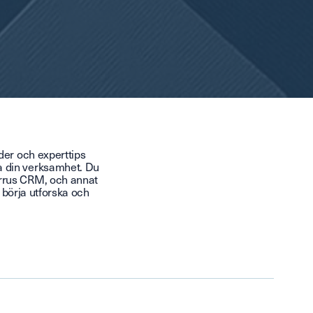
der och experttips
a din verksamhet. Du
irrus CRM, och annat
å börja utforska och